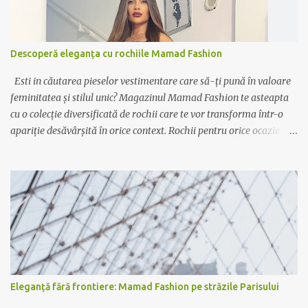
Descoperă eleganța cu rochiile Mamad Fashion
Esti in căutarea pieselor vestimentare care să-ți pună în valoare
feminitatea și stilul unic? Magazinul Mamad Fashion te asteapta
cu o colecție diversificată de rochii care te vor transforma într-o
apariție desăvârșită în orice context. Rochii pentru orice ocazie
Indiferent dacă ai nevoie de o rochie elegantă pentru ocazii
speciale sau de o variantă casual pentru zilele relaxante, Mamad
Fashion are soluția potrivită pentru tine. De la rochiile lungi,
vaporoase și elegante, perfecte pentru evenimente formale, la
rochiile scurte și lejere, ideale pentru plimbările în oraș sau ieșirile
cu prietenii, colecția noastră acoperă toate gusturile și preferințele.
Calitate și rafinament Fiecare rochie Mamad Fashion este creată
cu atenție la detalii, folosind materiale de calitate superioară ce
oferă confort și durabilitate. Designul sofisticat și croiala
Eleganță fără frontiere: Mamad Fashion pe străzile Parisului
impecabilă fac din fiecare piesă un element distinctiv al garderobei