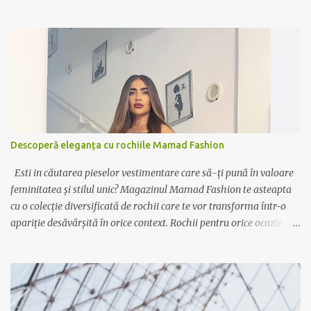
Descoperă eleganța cu rochiile Mamad Fashion
Esti in căutarea pieselor vestimentare care să-ți pună în valoare
feminitatea și stilul unic? Magazinul Mamad Fashion te asteapta
cu o colecție diversificată de rochii care te vor transforma într-o
apariție desăvârșită în orice context. Rochii pentru orice ocazie
Indiferent dacă ai nevoie de o rochie elegantă pentru ocazii
speciale sau de o variantă casual pentru zilele relaxante, Mamad
Fashion are soluția potrivită pentru tine. De la rochiile lungi,
vaporoase și elegante, perfecte pentru evenimente formale, la
rochiile scurte și lejere, ideale pentru plimbările în oraș sau ieșirile