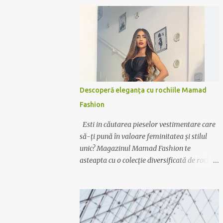
Descoperă eleganța cu rochiile Mamad
Fashion
Esti in căutarea pieselor vestimentare care
să-ți pună în valoare feminitatea și stilul
unic? Magazinul Mamad Fashion te
asteapta cu o colecție diversificată de rochii
care te vor transforma într-o apariție
desăvârșită în orice context. Rochii pentru
orice ocazie Indiferent dacă ai nevoie de o
rochie elegantă pentru ocazii speciale sau de
o variantă casual pentru zilele relaxante,