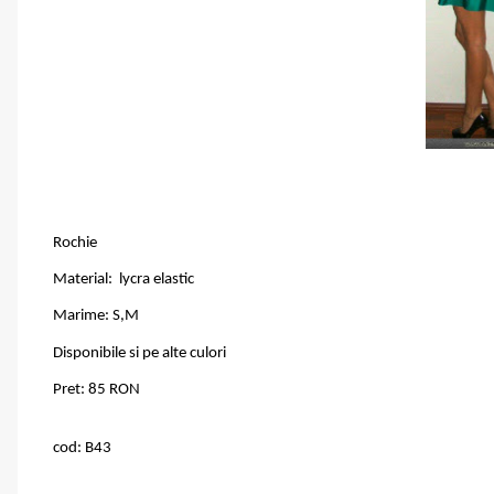
Rochie
Material: lycra elastic
Marime: S,M
Disponibile si pe alte culori
Pret: 85 RON
cod: B43