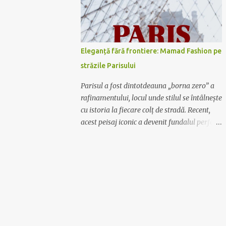
Mamad Fashion are soluția potrivită pentru
tine. De la rochiile lungi, vaporoase și
elegante, perfecte pentru evenimente
formale, la rochiile scurte și lejere, ideale
Eleganță fără frontiere: Mamad Fashion pe
pentru plimbările în oraș sau ieșirile cu
străzile Parisului
prietenii, colecția noastră acoperă toate
gusturile și preferințele. Calitate și
Parisul a fost dintotdeauna „borna zero” a
rafinament Fiecare rochie Mamad Fashion
rafinamentului, locul unde stilul se întâlnește
este creată cu atenție la detalii, folosind
cu istoria la fiecare colț de stradă. Recent,
materiale de calitate superioară ce oferă
acest peisaj iconic a devenit fundalul perfect
confort și durabilitate. Designul sofisticat și
pentru o nouă poveste vizuală: ținutele
croiala impecabilă fac din fiecare piesă un
Mamad au ajuns în Capitala Luminii. O
element distinctiv al garderobei tale.
fuziune între stil și simbol Nu este doar o
Exprimă-ți personalitatea Lasă-te inspirată
simplă sesiune foto; este o declarație de
de culori vibrante,...
intenție. Hainele Mamad, create special
pentru femeia modernă care nu se teme să
fie observată, au vibrat în armonie cu
arhitectura metalică a turnului și farmecul