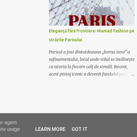
Mamad Fashion are soluția potrivită pentru
tine. De la rochiile lungi, vaporoase și
elegante, perfecte pentru evenimente
formale, la rochiile scurte și lejere, ideale
Eleganță fără frontiere: Mamad Fashion pe
pentru plimbările în oraș sau ieșirile cu
străzile Parisului
prietenii, colecția noastră acoperă toate
gusturile și preferințele. Calitate și
Parisul a fost dintotdeauna „borna zero” a
rafinament Fiecare rochie Mamad Fashion
rafinamentului, locul unde stilul se întâlnește
este creată cu atenție la detalii, folosind
cu istoria la fiecare colț de stradă. Recent,
materiale de calitate superioară ce oferă
acest peisaj iconic a devenit fundalul perfect
confort și durabilitate. Designul sofisticat și
pentru o nouă poveste vizuală: ținutele
croiala impecabilă fac din fiecare piesă un
Mamad au ajuns în Capitala Luminii. O
element distinctiv al garderobei tale.
fuziune între stil și simbol Nu este doar o
Exprimă-ți personalitatea Lasă-te inspirată
simplă sesiune foto; este o declarație de
de culori vibrante,...
intenție. Hainele Mamad, create special
pentru femeia modernă care nu se teme să
er-agent
fie observată, au vibrat în armonie cu
rate usage
LEARN MORE
GOT IT
arhitectura metalică a turnului și farmecul