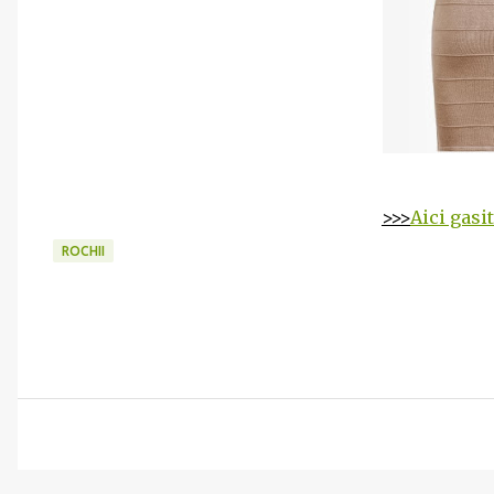
>>>
Aici gasi
ROCHII