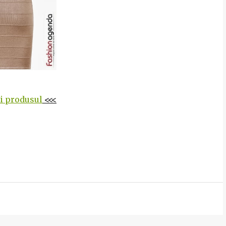
ti produsul
<<<