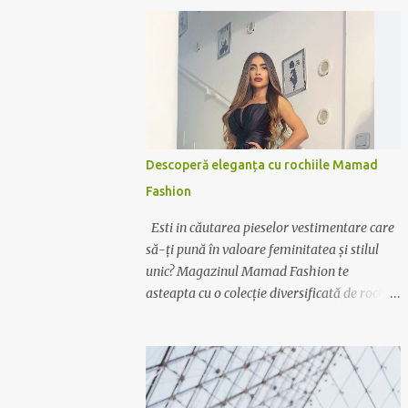
Descoperă eleganța cu rochiile Mamad
Fashion
Esti in căutarea pieselor vestimentare care
să-ți pună în valoare feminitatea și stilul
unic? Magazinul Mamad Fashion te
asteapta cu o colecție diversificată de rochii
care te vor transforma într-o apariție
desăvârșită în orice context. Rochii pentru
orice ocazie Indiferent dacă ai nevoie de o
rochie elegantă pentru ocazii speciale sau de
o variantă casual pentru zilele relaxante,