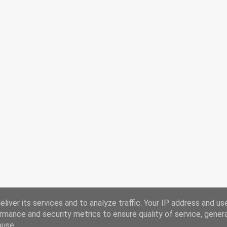
liver its services and to analyze traffic. Your IP address and us
rmance and security metrics to ensure quality of service, gene
buse.