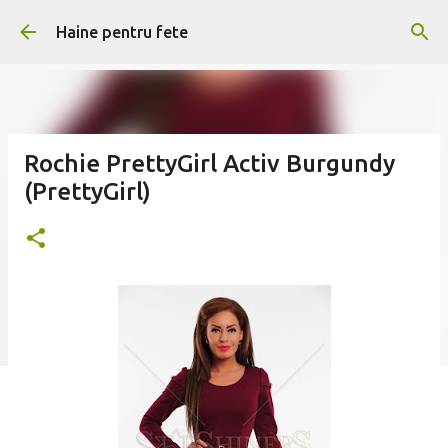
Treceți la conținutul principal
Haine pentru fete
Rochie PrettyGirl Activ Burgundy
(PrettyGirl)