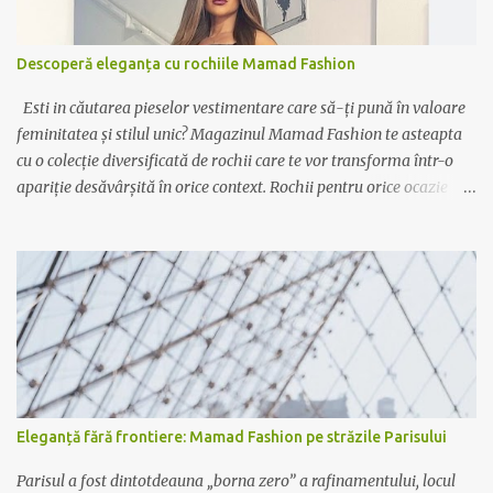
Descoperă eleganța cu rochiile Mamad Fashion
Esti in căutarea pieselor vestimentare care să-ți pună în valoare
feminitatea și stilul unic? Magazinul Mamad Fashion te asteapta
cu o colecție diversificată de rochii care te vor transforma într-o
apariție desăvârșită în orice context. Rochii pentru orice ocazie
Indiferent dacă ai nevoie de o rochie elegantă pentru ocazii
speciale sau de o variantă casual pentru zilele relaxante, Mamad
Fashion are soluția potrivită pentru tine. De la rochiile lungi,
vaporoase și elegante, perfecte pentru evenimente formale, la
rochiile scurte și lejere, ideale pentru plimbările în oraș sau ieșirile
cu prietenii, colecția noastră acoperă toate gusturile și preferințele.
Calitate și rafinament Fiecare rochie Mamad Fashion este creată
cu atenție la detalii, folosind materiale de calitate superioară ce
oferă confort și durabilitate. Designul sofisticat și croiala
Eleganță fără frontiere: Mamad Fashion pe străzile Parisului
impecabilă fac din fiecare piesă un element distinctiv al garderobei
tale. Exprimă-ți personalitatea Lasă-te inspirată de culori
Parisul a fost dintotdeauna „borna zero” a rafinamentului, locul