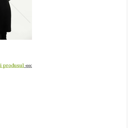
ti produsul
<<<