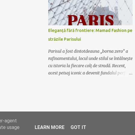
Mamad Fashion are soluția potrivită pentru
tine. De la rochiile lungi, vaporoase și
elegante, perfecte pentru evenimente
formale, la rochiile scurte și lejere, ideale
Eleganță fără frontiere: Mamad Fashion pe
pentru plimbările în oraș sau ieșirile cu
străzile Parisului
prietenii, colecția noastră acoperă toate
gusturile și preferințele. Calitate și
Parisul a fost dintotdeauna „borna zero” a
rafinament Fiecare rochie Mamad Fashion
rafinamentului, locul unde stilul se întâlnește
este creată cu atenție la detalii, folosind
cu istoria la fiecare colț de stradă. Recent,
materiale de calitate superioară ce oferă
acest peisaj iconic a devenit fundalul perfect
confort și durabilitate. Designul sofisticat și
pentru o nouă poveste vizuală: ținutele
croiala impecabilă fac din fiecare piesă un
Mamad au ajuns în Capitala Luminii. O
element distinctiv al garderobei tale.
fuziune între stil și simbol Nu este doar o
Exprimă-ți personalitatea Lasă-te inspirată
simplă sesiune foto; este o declarație de
de culori vibrante,...
intenție. Hainele Mamad, create special
pentru femeia modernă care nu se teme să
er-agent
fie observată, au vibrat în armonie cu
rate usage
LEARN MORE
GOT IT
arhitectura metalică a turnului și farmecul