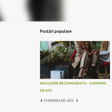
Postări populare
MAGAZINE RECOMANDATE - CUMPARA
DE AICI
⬇️ CUMPARA DE AICI ⬇️