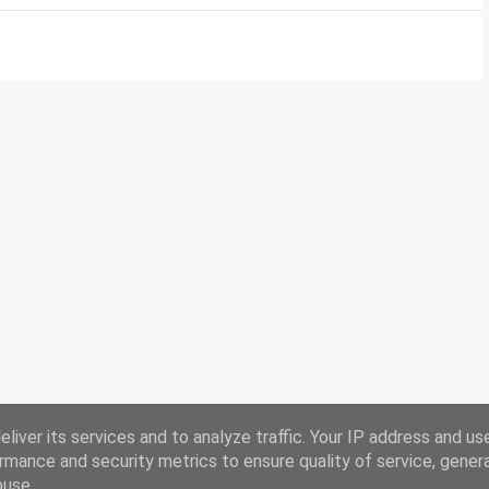
liver its services and to analyze traffic. Your IP address and us
rmance and security metrics to ensure quality of service, gene
buse.