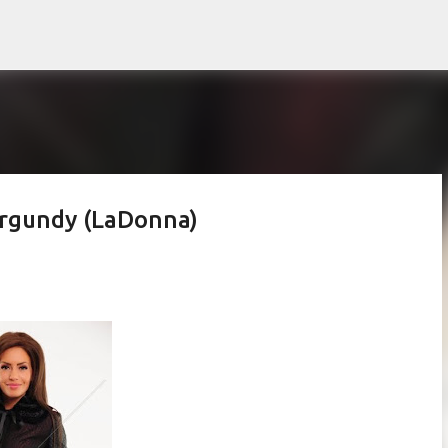
Treceți la conținutul principal
urgundy (LaDonna)