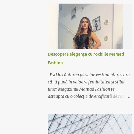
Descoperă eleganța cu rochiile Mamad
Fashion
Esti in căutarea pieselor vestimentare care
să-ți pună în valoare feminitatea și stilul
unic? Magazinul Mamad Fashion te
asteapta cu o colecție diversificată de rochii
care te vor transforma într-o apariție
desăvârșită în orice context. Rochii pentru
orice ocazie Indiferent dacă ai nevoie de o
rochie elegantă pentru ocazii speciale sau de
o variantă casual pentru zilele relaxante,