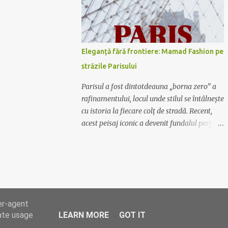
Mamad Fashion are soluția potrivită pentru
tine. De la rochiile lungi, vaporoase și
elegante, perfecte pentru evenimente
formale, la rochiile scurte și lejere, ideale
Eleganță fără frontiere: Mamad Fashion pe
pentru plimbările în oraș sau ieșirile cu
străzile Parisului
prietenii, colecția noastră acoperă toate
gusturile și preferințele. Calitate și
Parisul a fost dintotdeauna „borna zero” a
rafinament Fiecare rochie Mamad Fashion
rafinamentului, locul unde stilul se întâlnește
este creată cu atenție la detalii, folosind
cu istoria la fiecare colț de stradă. Recent,
materiale de calitate superioară ce oferă
acest peisaj iconic a devenit fundalul perfect
confort și durabilitate. Designul sofisticat și
pentru o nouă poveste vizuală: ținutele
croiala impecabilă fac din fiecare piesă un
Mamad au ajuns în Capitala Luminii. O
element distinctiv al garderobei tale.
fuziune între stil și simbol Nu este doar o
Exprimă-ți personalitatea Lasă-te inspirată
simplă sesiune foto; este o declarație de
de culori vibrante,...
intenție. Hainele Mamad, create special
pentru femeia modernă care nu se teme să
er-agent
fie observată, au vibrat în armonie cu
rate usage
LEARN MORE
GOT IT
arhitectura metalică a turnului și farmecul