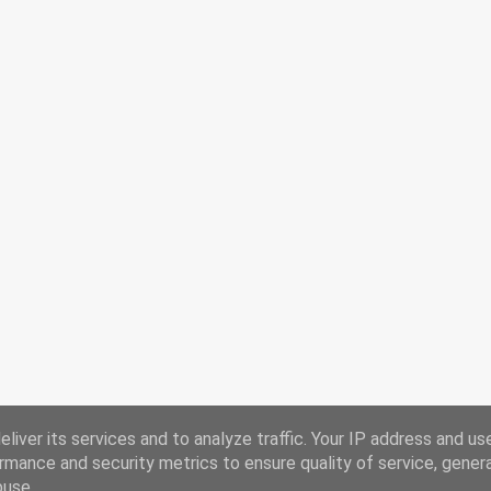
liver its services and to analyze traffic. Your IP address and us
rmance and security metrics to ensure quality of service, gene
buse.