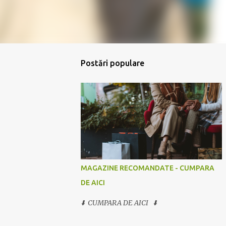
Postări populare
MAGAZINE RECOMANDATE - CUMPARA
DE AICI
⬇️ CUMPARA DE AICI ⬇️