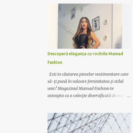
Descoperă eleganța cu rochiile Mamad
Fashion
Esti in căutarea pieselor vestimentare care
să-ți pună în valoare feminitatea și stilul
unic? Magazinul Mamad Fashion te
asteapta cu o colecție diversificată de rochii
care te vor transforma într-o apariție
desăvârșită în orice context. Rochii pentru
orice ocazie Indiferent dacă ai nevoie de o
rochie elegantă pentru ocazii speciale sau de
o variantă casual pentru zilele relaxante,