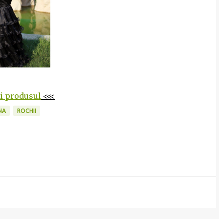
ti produsul
<<<
NA
ROCHII