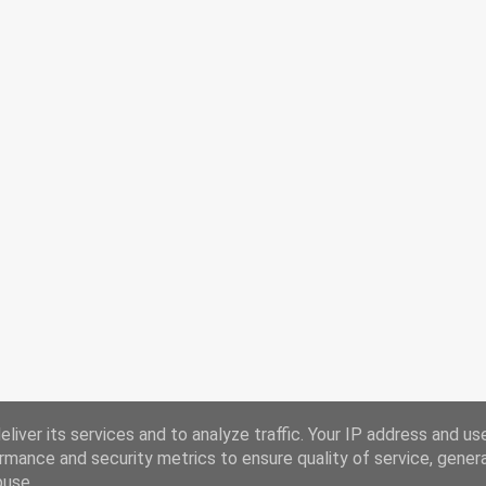
liver its services and to analyze traffic. Your IP address and us
rmance and security metrics to ensure quality of service, gene
buse.