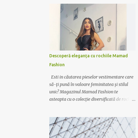
Descoperă eleganța cu rochiile Mamad
Fashion
Esti in căutarea pieselor vestimentare care
să-ți pună în valoare feminitatea și stilul
unic? Magazinul Mamad Fashion te
asteapta cu o colecție diversificată de rochii
care te vor transforma într-o apariție
desăvârșită în orice context. Rochii pentru
orice ocazie Indiferent dacă ai nevoie de o
rochie elegantă pentru ocazii speciale sau de
o variantă casual pentru zilele relaxante,