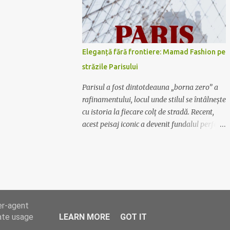
Mamad Fashion are soluția potrivită pentru
tine. De la rochiile lungi, vaporoase și
elegante, perfecte pentru evenimente
formale, la rochiile scurte și lejere, ideale
Eleganță fără frontiere: Mamad Fashion pe
pentru plimbările în oraș sau ieșirile cu
străzile Parisului
prietenii, colecția noastră acoperă toate
gusturile și preferințele. Calitate și
Parisul a fost dintotdeauna „borna zero” a
rafinament Fiecare rochie Mamad Fashion
rafinamentului, locul unde stilul se întâlnește
este creată cu atenție la detalii, folosind
cu istoria la fiecare colț de stradă. Recent,
materiale de calitate superioară ce oferă
acest peisaj iconic a devenit fundalul perfect
confort și durabilitate. Designul sofisticat și
pentru o nouă poveste vizuală: ținutele
croiala impecabilă fac din fiecare piesă un
Mamad au ajuns în Capitala Luminii. O
element distinctiv al garderobei tale.
fuziune între stil și simbol Nu este doar o
Exprimă-ți personalitatea Lasă-te inspirată
simplă sesiune foto; este o declarație de
de culori vibrante,...
intenție. Hainele Mamad, create special
pentru femeia modernă care nu se teme să
er-agent
fie observată, au vibrat în armonie cu
rate usage
LEARN MORE
GOT IT
arhitectura metalică a turnului și farmecul