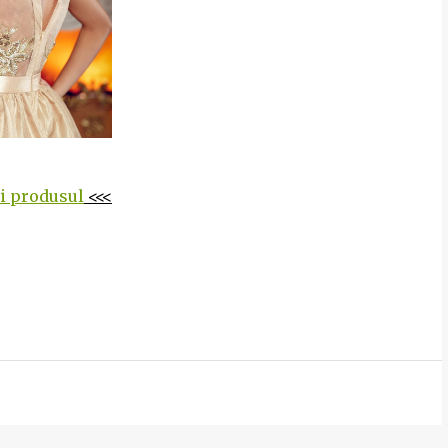
ti produsul
<<<