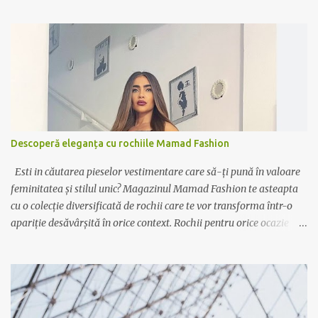
Descoperă eleganța cu rochiile Mamad Fashion
Esti in căutarea pieselor vestimentare care să-ți pună în valoare
feminitatea și stilul unic? Magazinul Mamad Fashion te asteapta
cu o colecție diversificată de rochii care te vor transforma într-o
apariție desăvârșită în orice context. Rochii pentru orice ocazie
Indiferent dacă ai nevoie de o rochie elegantă pentru ocazii
speciale sau de o variantă casual pentru zilele relaxante, Mamad
Fashion are soluția potrivită pentru tine. De la rochiile lungi,
vaporoase și elegante, perfecte pentru evenimente formale, la
rochiile scurte și lejere, ideale pentru plimbările în oraș sau ieșirile