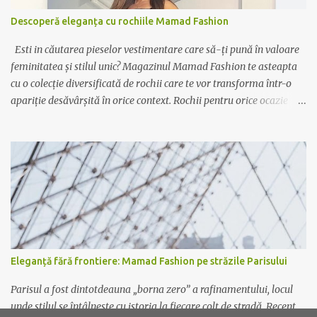
Descoperă eleganța cu rochiile Mamad Fashion
Esti in căutarea pieselor vestimentare care să-ți pună în valoare
feminitatea și stilul unic? Magazinul Mamad Fashion te asteapta
cu o colecție diversificată de rochii care te vor transforma într-o
apariție desăvârșită în orice context. Rochii pentru orice ocazie
Indiferent dacă ai nevoie de o rochie elegantă pentru ocazii
speciale sau de o variantă casual pentru zilele relaxante, Mamad
Fashion are soluția potrivită pentru tine. De la rochiile lungi,
vaporoase și elegante, perfecte pentru evenimente formale, la
rochiile scurte și lejere, ideale pentru plimbările în oraș sau ieșirile
cu prietenii, colecția noastră acoperă toate gusturile și preferințele.
Calitate și rafinament Fiecare rochie Mamad Fashion este creată
cu atenție la detalii, folosind materiale de calitate superioară ce
oferă confort și durabilitate. Designul sofisticat și croiala
Eleganță fără frontiere: Mamad Fashion pe străzile Parisului
impecabilă fac din fiecare piesă un element distinctiv al garderobei
tale. Exprimă-ți personalitatea Lasă-te inspirată de culori
Parisul a fost dintotdeauna „borna zero” a rafinamentului, locul
vibrante,...
unde stilul se întâlnește cu istoria la fiecare colț de stradă. Recent,