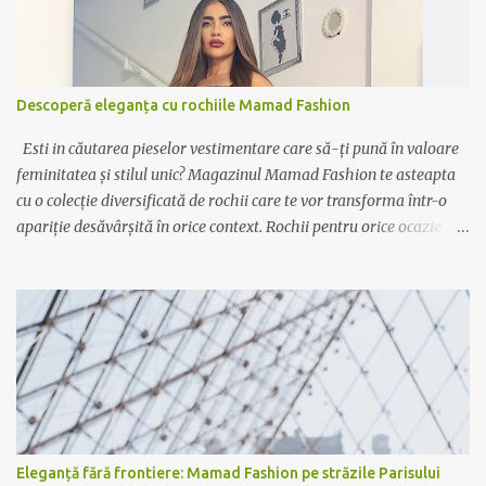
Descoperă eleganța cu rochiile Mamad Fashion
Esti in căutarea pieselor vestimentare care să-ți pună în valoare
feminitatea și stilul unic? Magazinul Mamad Fashion te asteapta
cu o colecție diversificată de rochii care te vor transforma într-o
apariție desăvârșită în orice context. Rochii pentru orice ocazie
Indiferent dacă ai nevoie de o rochie elegantă pentru ocazii
speciale sau de o variantă casual pentru zilele relaxante, Mamad
Fashion are soluția potrivită pentru tine. De la rochiile lungi,
vaporoase și elegante, perfecte pentru evenimente formale, la
rochiile scurte și lejere, ideale pentru plimbările în oraș sau ieșirile
cu prietenii, colecția noastră acoperă toate gusturile și preferințele.
Calitate și rafinament Fiecare rochie Mamad Fashion este creată
cu atenție la detalii, folosind materiale de calitate superioară ce
oferă confort și durabilitate. Designul sofisticat și croiala
Eleganță fără frontiere: Mamad Fashion pe străzile Parisului