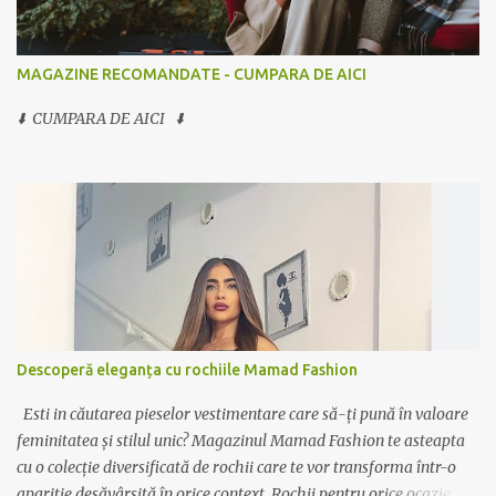
MAGAZINE RECOMANDATE - CUMPARA DE AICI
⬇️ CUMPARA DE AICI ⬇️
Descoperă eleganța cu rochiile Mamad Fashion
Esti in căutarea pieselor vestimentare care să-ți pună în valoare
feminitatea și stilul unic? Magazinul Mamad Fashion te asteapta
cu o colecție diversificată de rochii care te vor transforma într-o
apariție desăvârșită în orice context. Rochii pentru orice ocazie