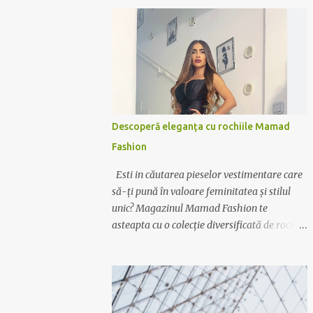
Descoperă eleganța cu rochiile Mamad
Fashion
Esti in căutarea pieselor vestimentare care
să-ți pună în valoare feminitatea și stilul
unic? Magazinul Mamad Fashion te
asteapta cu o colecție diversificată de rochii
care te vor transforma într-o apariție
desăvârșită în orice context. Rochii pentru
orice ocazie Indiferent dacă ai nevoie de o
rochie elegantă pentru ocazii speciale sau de
o variantă casual pentru zilele relaxante,