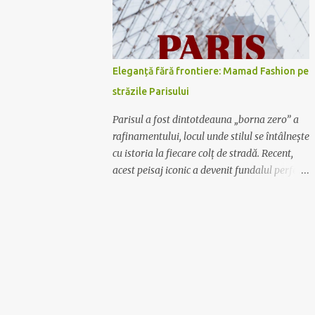
Mamad Fashion are soluția potrivită pentru
tine. De la rochiile lungi, vaporoase și
elegante, perfecte pentru evenimente
formale, la rochiile scurte și lejere, ideale
Eleganță fără frontiere: Mamad Fashion pe
pentru plimbările în oraș sau ieșirile cu
străzile Parisului
prietenii, colecția noastră acoperă toate
gusturile și preferințele. Calitate și
Parisul a fost dintotdeauna „borna zero” a
rafinament Fiecare rochie Mamad Fashion
rafinamentului, locul unde stilul se întâlnește
este creată cu atenție la detalii, folosind
cu istoria la fiecare colț de stradă. Recent,
materiale de calitate superioară ce oferă
acest peisaj iconic a devenit fundalul perfect
confort și durabilitate. Designul sofisticat și
pentru o nouă poveste vizuală: ținutele
croiala impecabilă fac din fiecare piesă un
Mamad au ajuns în Capitala Luminii. O
element distinctiv al garderobei tale.
fuziune între stil și simbol Nu este doar o
Exprimă-ți personalitatea Lasă-te inspirată
simplă sesiune foto; este o declarație de
de culori vibrante,...
intenție. Hainele Mamad, create special
pentru femeia modernă care nu se teme să
fie observată, au vibrat în armonie cu
arhitectura metalică a turnului și farmecul