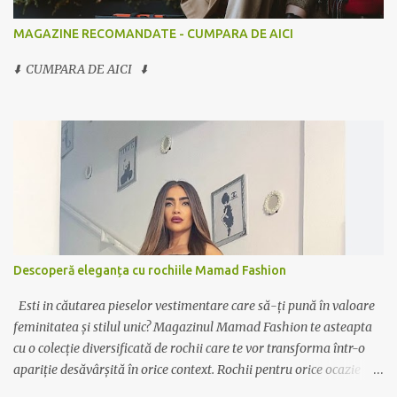
MAGAZINE RECOMANDATE - CUMPARA DE AICI
⬇️ CUMPARA DE AICI ⬇️
Descoperă eleganța cu rochiile Mamad Fashion
Esti in căutarea pieselor vestimentare care să-ți pună în valoare
feminitatea și stilul unic? Magazinul Mamad Fashion te asteapta
cu o colecție diversificată de rochii care te vor transforma într-o
apariție desăvârșită în orice context. Rochii pentru orice ocazie
Indiferent dacă ai nevoie de o rochie elegantă pentru ocazii