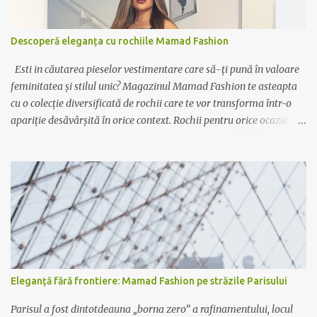
Descoperă eleganța cu rochiile Mamad Fashion
Esti in căutarea pieselor vestimentare care să-ți pună în valoare
feminitatea și stilul unic? Magazinul Mamad Fashion te asteapta
cu o colecție diversificată de rochii care te vor transforma într-o
apariție desăvârșită în orice context. Rochii pentru orice ocazie
Indiferent dacă ai nevoie de o rochie elegantă pentru ocazii
speciale sau de o variantă casual pentru zilele relaxante, Mamad
Fashion are soluția potrivită pentru tine. De la rochiile lungi,
vaporoase și elegante, perfecte pentru evenimente formale, la
rochiile scurte și lejere, ideale pentru plimbările în oraș sau ieșirile
cu prietenii, colecția noastră acoperă toate gusturile și preferințele.
Calitate și rafinament Fiecare rochie Mamad Fashion este creată
cu atenție la detalii, folosind materiale de calitate superioară ce
oferă confort și durabilitate. Designul sofisticat și croiala
Eleganță fără frontiere: Mamad Fashion pe străzile Parisului
impecabilă fac din fiecare piesă un element distinctiv al garderobei
tale. Exprimă-ți personalitatea Lasă-te inspirată de culori
Parisul a fost dintotdeauna „borna zero” a rafinamentului, locul