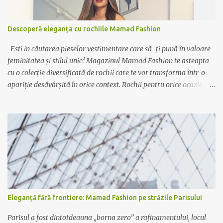
Descoperă eleganța cu rochiile Mamad Fashion
Esti in căutarea pieselor vestimentare care să-ți pună în valoare
feminitatea și stilul unic? Magazinul Mamad Fashion te asteapta
cu o colecție diversificată de rochii care te vor transforma într-o
apariție desăvârșită în orice context. Rochii pentru orice ocazie
Indiferent dacă ai nevoie de o rochie elegantă pentru ocazii
speciale sau de o variantă casual pentru zilele relaxante, Mamad
Fashion are soluția potrivită pentru tine. De la rochiile lungi,
vaporoase și elegante, perfecte pentru evenimente formale, la
rochiile scurte și lejere, ideale pentru plimbările în oraș sau ieșirile
cu prietenii, colecția noastră acoperă toate gusturile și preferințele.
Calitate și rafinament Fiecare rochie Mamad Fashion este creată
cu atenție la detalii, folosind materiale de calitate superioară ce
oferă confort și durabilitate. Designul sofisticat și croiala
Eleganță fără frontiere: Mamad Fashion pe străzile Parisului
impecabilă fac din fiecare piesă un element distinctiv al garderobei
tale. Exprimă-ți personalitatea Lasă-te inspirată de culori
Parisul a fost dintotdeauna „borna zero” a rafinamentului, locul