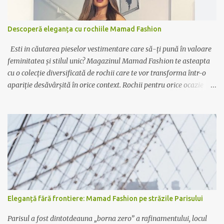
Descoperă eleganța cu rochiile Mamad Fashion
Esti in căutarea pieselor vestimentare care să-ți pună în valoare
feminitatea și stilul unic? Magazinul Mamad Fashion te asteapta
cu o colecție diversificată de rochii care te vor transforma într-o
apariție desăvârșită în orice context. Rochii pentru orice ocazie
Indiferent dacă ai nevoie de o rochie elegantă pentru ocazii
speciale sau de o variantă casual pentru zilele relaxante, Mamad
Fashion are soluția potrivită pentru tine. De la rochiile lungi,
vaporoase și elegante, perfecte pentru evenimente formale, la
rochiile scurte și lejere, ideale pentru plimbările în oraș sau ieșirile
cu prietenii, colecția noastră acoperă toate gusturile și preferințele.
Calitate și rafinament Fiecare rochie Mamad Fashion este creată
cu atenție la detalii, folosind materiale de calitate superioară ce
oferă confort și durabilitate. Designul sofisticat și croiala
Eleganță fără frontiere: Mamad Fashion pe străzile Parisului
impecabilă fac din fiecare piesă un element distinctiv al garderobei
tale. Exprimă-ți personalitatea Lasă-te inspirată de culori
Parisul a fost dintotdeauna „borna zero” a rafinamentului, locul