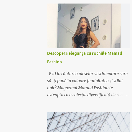
Descoperă eleganța cu rochiile Mamad
Fashion
Esti in căutarea pieselor vestimentare care
să-ți pună în valoare feminitatea și stilul
unic? Magazinul Mamad Fashion te
asteapta cu o colecție diversificată de rochii
care te vor transforma într-o apariție
desăvârșită în orice context. Rochii pentru
orice ocazie Indiferent dacă ai nevoie de o
rochie elegantă pentru ocazii speciale sau de
o variantă casual pentru zilele relaxante,