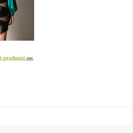
ti produsul
<<<