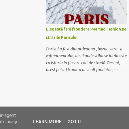
Mamad Fashion are soluția potrivită pentru
tine. De la rochiile lungi, vaporoase și
elegante, perfecte pentru evenimente
formale, la rochiile scurte și lejere, ideale
Eleganță fără frontiere: Mamad Fashion pe
pentru plimbările în oraș sau ieșirile cu
străzile Parisului
prietenii, colecția noastră acoperă toate
gusturile și preferințele. Calitate și
Parisul a fost dintotdeauna „borna zero” a
rafinament Fiecare rochie Mamad Fashion
rafinamentului, locul unde stilul se întâlnește
este creată cu atenție la detalii, folosind
cu istoria la fiecare colț de stradă. Recent,
materiale de calitate superioară ce oferă
acest peisaj iconic a devenit fundalul perfect
confort și durabilitate. Designul sofisticat și
pentru o nouă poveste vizuală: ținutele
croiala impecabilă fac din fiecare piesă un
Mamad au ajuns în Capitala Luminii. O
element distinctiv al garderobei tale.
fuziune între stil și simbol Nu este doar o
Exprimă-ți personalitatea Lasă-te inspirată
simplă sesiune foto; este o declarație de
de culori vibrante,...
intenție. Hainele Mamad, create special
pentru femeia modernă care nu se teme să
er-agent
fie observată, au vibrat în armonie cu
rate usage
LEARN MORE
GOT IT
arhitectura metalică a turnului și farmecul