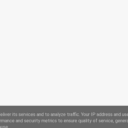
liver its services and to analyze traffic. Your IP address and us
rmance and security metrics to ensure quality of service, gene
buse.